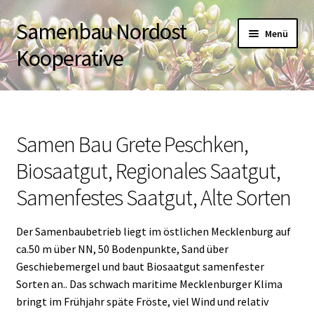
Samenbau Nordost
Zur
Zum
Menü
Navigation
Inhalt
Kooperative
springen
springen
Startseite
Untermen
Samen Bau Grete Peschken,
Über uns
öffnen
Biosaatgut, Regionales Saatgut,
Samenbau Nordost Kooperative
Samenfestes Saatgut, Alte Sorten
Saatgut und Permakulturgarten Alt-
Der Samenbaubetrieb liegt im östlichen Mecklenburg auf
Rosenthal
ca.50 m über NN, 50 Bodenpunkte, Sand über
Geschiebemergel und baut Biosaatgut samenfester
Samen Bau Grete Peschken
Sorten an.. Das schwach maritime Mecklenburger Klima
bringt im Frühjahr späte Fröste, viel Wind und relativ
Keimzelle – Ökosaatgut aus Brandenburg