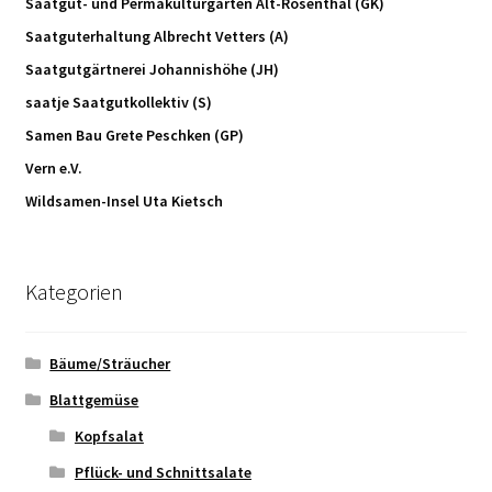
Saatgut- und Permakulturgarten Alt-Rosenthal (GK)
Saatguterhaltung Albrecht Vetters (A)
Saatgutgärtnerei Johannishöhe (JH)
Shop
saatje Saatgutkollektiv (S)
Warenkorb
Samen Bau Grete Peschken (GP)
Vern e.V.
Kasse
Wildsamen-Insel Uta Kietsch
Kontakt
Kategorien
Bäume/Sträucher
Blattgemüse
Kopfsalat
Pflück- und Schnittsalate