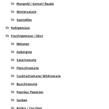
Mangold / Spinat/ Rauke
Wintersalate
Spezielles
Kohlgemüse
Fruchtgemüse / Obst
Melonen
Aubergine
Salattomate
Fleischtomate
Cocktailtomate/ Wildtomate
Buschtomate
Paprika/ Peperoni
Gurken
Kürbis / Zucchini