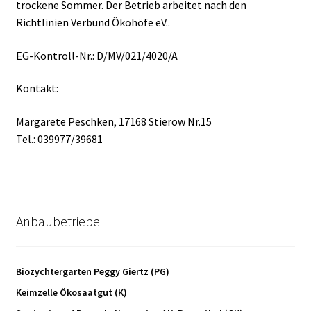
trockene Sommer. Der Betrieb arbeitet nach den
Richtlinien Verbund Ökohöfe eV..
Saatguterhaltung und Jungpflanzen Albrecht
Vetters
EG-Kontroll-Nr.: D/MV/021/4020/A
Kontakt:
Saatgutgärtnerei Johannishöhe –
samenfestes Biosaatgut aus Sachsen
Margarete Peschken, 17168 Stierow Nr.15
Tel.: 039977/39681
Biozychtergarten, Peggy Giertz
Verein zur Erhaltung und Rekultivierung von
Nutzpflanzen (VERN) e.V.
Anbaubetriebe
saatje Saatgutgärtnerei
Biozychtergarten Peggy Giertz (PG)
Wildsamen-Insel Uta Kietsch
Keimzelle Ökosaatgut (K)
Links / Partner