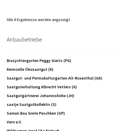
Alle 6 Ergebnisse werden angezeigt
Anbaubetriebe
Biozychtergarten Peggy Giertz (PG)
Keimzelle Ökosaatgut (K)
Saatgut- und Permakulturgarten Alt-Rosenthal (GK)
Saatguterhaltung Albrecht Vetters (A)
Saatgutgärtnerei Johannishöhe (JH)
saatje Saatgutkollektiv (S)
Samen Bau Grete Peschken (GP)
Vern e.V.
Wildsamen-Insel Uta Kietsch