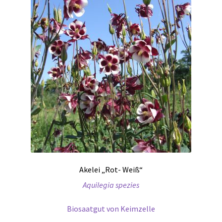
Akelei „Rot- Weiß“
Aquilegia spezies
Biosaatgut von Keimzelle