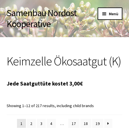
Samenbau Nordost
Zur
Zum
Menü
Navigation
Inhalt
Kooperative
springen
springen
Startseite
Untermen
Keimzelle Ökosaatgut (K)
Über uns
öffnen
Shop
Warenkorb
Showing 1–12 of 217 results, including child brands
Kasse
1
2
3
4
…
17
18
19
Kontakt