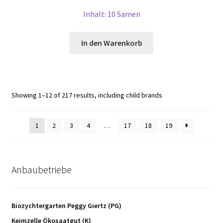
Inhalt: 10 Samen
In den Warenkorb
Showing 1–12 of 217 results, including child brands
1
2
3
4
…
17
18
19
Anbaubetriebe
Biozychtergarten Peggy Giertz (PG)
Keimzelle Ökosaatgut (K)