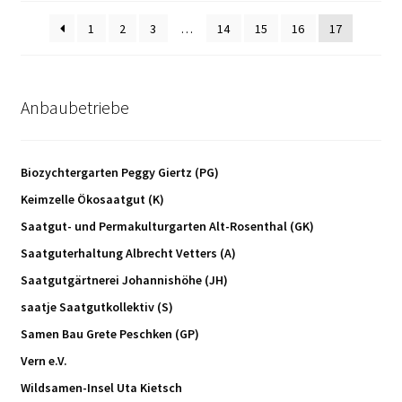
1
2
3
…
14
15
16
17
Anbaubetriebe
Biozychtergarten Peggy Giertz (PG)
Keimzelle Ökosaatgut (K)
Saatgut- und Permakulturgarten Alt-Rosenthal (GK)
Saatguterhaltung Albrecht Vetters (A)
Saatgutgärtnerei Johannishöhe (JH)
saatje Saatgutkollektiv (S)
Samen Bau Grete Peschken (GP)
Vern e.V.
Wildsamen-Insel Uta Kietsch