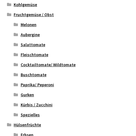
Kohlgemüse
Fruchtgemüse / Obst
Melonen
Aubergine
Salattomate
Fleischtomate
Cocktailtomate/ Wildtomate
Buschtomate
Paprika/ Peperoni
Gurken
Kürbis / Zucchini
Spezielles
Hülsenfrüchte
Erbsen