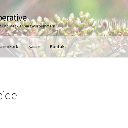
erative
en und Mecklenburg-Vorpommern
arenkorb
Kasse
Kontakt
eide