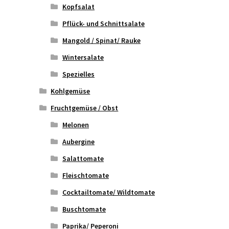
Kopfsalat
Pflück- und Schnittsalate
Mangold / Spinat/ Rauke
Wintersalate
Spezielles
Kohlgemüse
Fruchtgemüse / Obst
Melonen
Aubergine
Salattomate
Fleischtomate
Cocktailtomate/ Wildtomate
Buschtomate
Paprika/ Peperoni