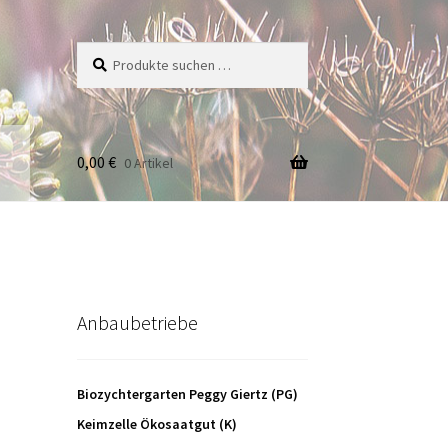
Suche
Suchen
nach:
0,00
€
0 Artikel
Anbaubetriebe
Biozychtergarten Peggy Giertz (PG)
Keimzelle Ökosaatgut (K)