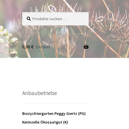
Suche
Suchen
nach:
0,00
€
0 Artikel
Anbaubetriebe
Biozychtergarten Peggy Giertz (PG)
Keimzelle Ökosaatgut (K)