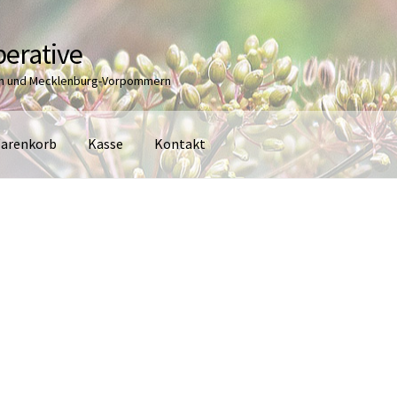
erative
en und Mecklenburg-Vorpommern
arenkorb
Kasse
Kontakt