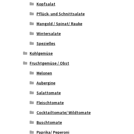
Kopfsalat
Pflück- und Schnittsalate
Mangold / Spinat/ Rauke
Wintersalate
Spezielles
Kohlgemüse
Fruchtgemüse / Obst
Melonen
Aubergine
Salattomate
Fleischtomate
Cocktailtomate/ Wildtomate
Buschtomate
Paprika/ Peperoni