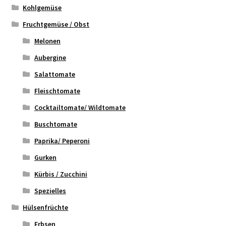
Kohlgemüse
Fruchtgemüse / Obst
Melonen
Aubergine
Salattomate
Fleischtomate
Cocktailtomate/ Wildtomate
Buschtomate
Paprika/ Peperoni
Gurken
Kürbis / Zucchini
Spezielles
Hülsenfrüchte
Erbsen