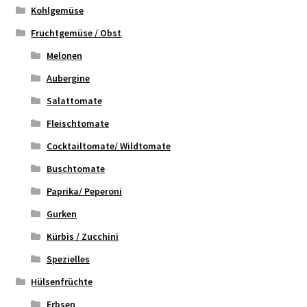
Kohlgemüse
Fruchtgemüse / Obst
Melonen
Aubergine
Salattomate
Fleischtomate
Cocktailtomate/ Wildtomate
Buschtomate
Paprika/ Peperoni
Gurken
Kürbis / Zucchini
Spezielles
Hülsenfrüchte
Erbsen