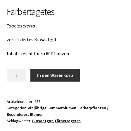
Färbertagetes
Tagetes erecta
zertifiziertes Biosaatgut
Inhalt: reicht für ca.60Pflanzen
Färbertagetes
In den Warenkorb
Menge
Artikelnummer:
499
Kategorien:
einjährige Sommerblumen
,
Färberpflanzen /
Besonderes
,
Blumen
Schlagwörter:
Biosaatgut
,
Färbertagetes