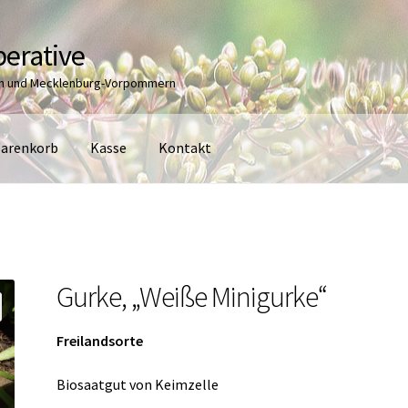
erative
en und Mecklenburg-Vorpommern
arenkorb
Kasse
Kontakt
Gurke, „Weiße Minigurke“
Freilandsorte
Biosaatgut von Keimzelle