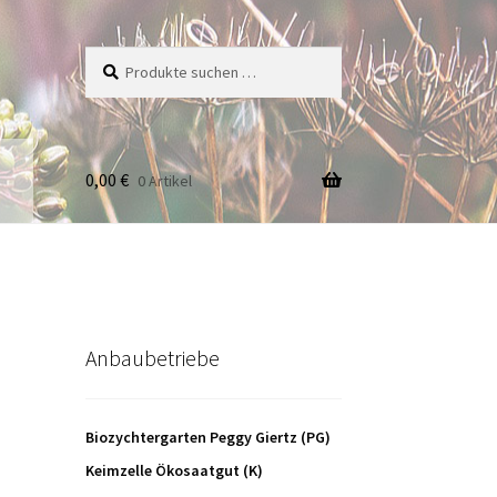
Suche
Suchen
nach:
0,00
€
0 Artikel
Anbaubetriebe
Biozychtergarten Peggy Giertz (PG)
Keimzelle Ökosaatgut (K)