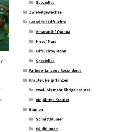
Spezielles
Zwiebelgewächse
Getreide / Ölfrüchte
Amaranth/ Quinoa
Hirse/ Mais
Ölfrüchte/ Mohn
y –
Spezielles
Färberpflanzen / Besonderes
Kräuter, Heilpflanzen
l
zwei- bis mehrjährige Kräuter
en
einjährige Kräuter
Blumen
Schnittblumen
Wildblumen