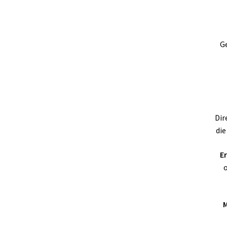
Ge
Dir
die
Er
o
M