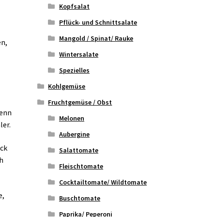
Kopfsalat
Pflück- und Schnittsalate
Mangold / Spinat/ Rauke
en,
Wintersalate
Spezielles
Kohlgemüse
Fruchtgemüse / Obst
enn
Melonen
ler.
Aubergine
ack
Salattomate
h
Fleischtomate
Cocktailtomate/ Wildtomate
e,
Buschtomate
Paprika/ Peperoni