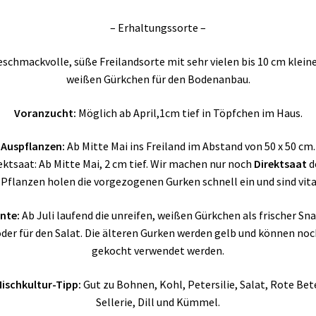
– Erhaltungssorte –
schmackvolle, süße Freilandsorte mit sehr vielen bis 10 cm klein
weißen Gürkchen für den Bodenanbau.
Voranzucht:
Möglich ab April,1cm tief in Töpfchen im Haus.
Auspflanzen:
Ab Mitte Mai ins Freiland im Abstand von 50 x 50 cm.
ektsaat: Ab Mitte Mai, 2 cm tief. Wir machen nur noch
Direktsaat
d
 Pflanzen holen die vorgezogenen Gurken schnell ein und sind vita
nte:
Ab Juli laufend die unreifen, weißen Gürkchen als frischer Sn
der für den Salat. Die älteren Gurken werden gelb und können noc
gekocht verwendet werden.
ischkultur-Tipp:
Gut zu Bohnen, Kohl, Petersilie, Salat, Rote Bet
Sellerie, Dill und Kümmel.