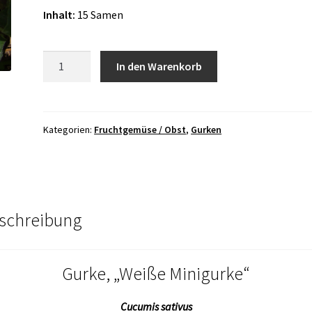
Inhalt:
15 Samen
Gurke,
In den Warenkorb
„Weiße
Minigurke“
Menge
Kategorien:
Fruchtgemüse / Obst
,
Gurken
schreibung
Gurke, „Weiße Minigurke“
Cucumis sativus