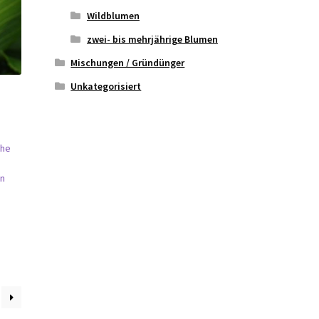
Wildblumen
zwei- bis mehrjährige Blumen
Mischungen / Gründünger
Unkategorisiert
öhe
en