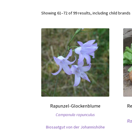
Showing 61–72 of 99 results, including child brands
Rapunzel-Glockenblume
Re
Campanula rapunculus
Ra
Biosaatgut von der Johannishöhe