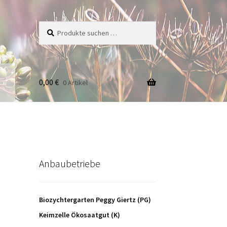
Suche
Suchen
nach:
0,00
€
0 Artikel
Anbaubetriebe
Biozychtergarten Peggy Giertz (PG)
Keimzelle Ökosaatgut (K)