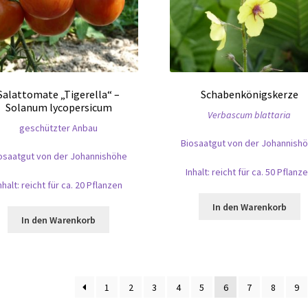
Salattomate „Tigerella“ –
Schabenkönigskerze
Solanum lycopersicum
Verbascum blattaria
geschützter Anbau
Biosaatgut von der Johannish
osaatgut von der Johannishöhe
Inhalt: reicht für ca. 50 Pflanz
nhalt: reicht für ca. 20 Pflanzen
In den Warenkorb
In den Warenkorb
1
2
3
4
5
6
7
8
9