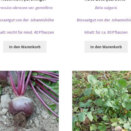
rassica oleracea var. gemnifera
Beta vulgaris
osaatgut von der Johannishöhe
Biosaatgut von der Johannish
halt: reicht für mind. 40 Pflanzen
Inhalt: für ca. 80 Pflanzen
In den Warenkorb
In den Warenkorb