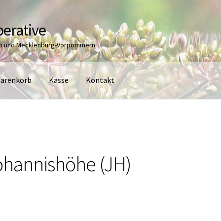
erative
en und Mecklenburg-Vorpommern
arenkorb
Kasse
Kontakt
ohannishöhe (JH)