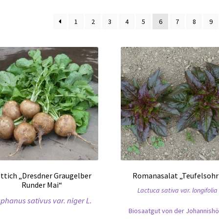
1
2
3
4
5
6
7
8
9
ttich „Dresdner Graugelber
Romanasalat „Teufelsohr
Runder Mai“
Lactuca sativa var. longifolia
phanus sativus var. niger L.
Biosaatgut von der Johannish