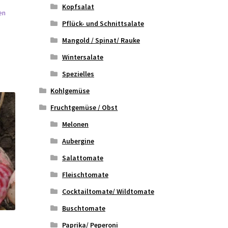
Kopfsalat
en
Pflück- und Schnittsalate
Mangold / Spinat/ Rauke
Wintersalate
Spezielles
Kohlgemüse
Fruchtgemüse / Obst
Melonen
Aubergine
Salattomate
Fleischtomate
Cocktailtomate/ Wildtomate
Buschtomate
Paprika/ Peperoni