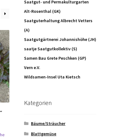
Saatgut- und Permakulturgarten
Alt-Rosenthal (GK)
Saatguterhaltung Albrecht Vetters
(A)
Saatgutgärtnerei Johannishöhe (JH)
saatje Saatgutkollektiv (S)
Samen Bau Grete Peschken (GP)
Vern e.V.
Wildsamen-Insel Uta Kietsch
Kategorien
“
Bäume/Sträucher
Blattgemüse
öhe