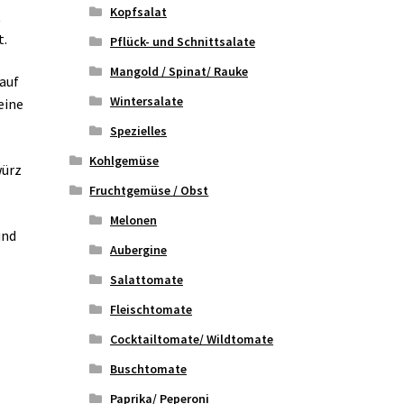
Kopfsalat
t
t.
Pflück- und Schnittsalate
Mangold / Spinat/ Rauke
 auf
Wintersalate
eine
Spezielles
Kohlgemüse
würz
Fruchtgemüse / Obst
Melonen
und
Aubergine
Salattomate
Fleischtomate
Cocktailtomate/ Wildtomate
Buschtomate
Paprika/ Peperoni