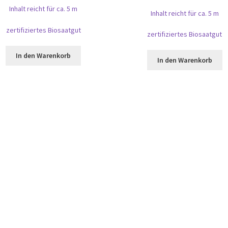
Inhalt reicht für ca. 5 m
Inhalt reicht für ca. 5 m
zertifiziertes Biosaatgut
zertifiziertes Biosaatgut
In den Warenkorb
In den Warenkorb