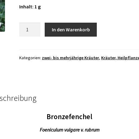
Inhalt: 1 g
Bronzefenchel
In den Warenkorb
Menge
Kategorien:
zwei- bis mehrjährige Kräuter
,
Kräuter, Heilpflanz
schreibung
Bronzefenchel
Foeniculum vulgare v. rubrum