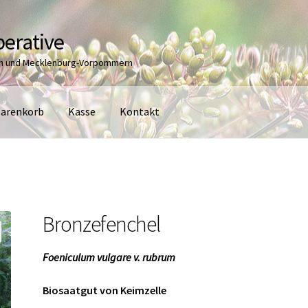
erative
en und Mecklenburg-Vorpommern
arenkorb
Kasse
Kontakt
Bronzefenchel
Foeniculum vulgare v. rubrum
Biosaatgut von Keimzelle