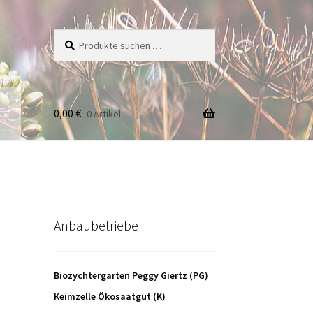
Suche
Suchen
nach:
0,00
€
0 Artikel
Anbaubetriebe
Biozychtergarten Peggy Giertz (PG)
Keimzelle Ökosaatgut (K)