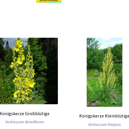
Königskerze Großblütige
Königskerze Kleinblütig
Verbascum densiflorum
Verbascum thapsus