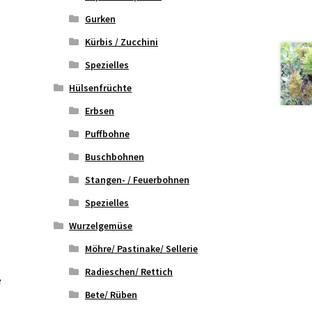
Gurken
Kürbis / Zucchini
Spezielles
Hülsenfrüchte
Erbsen
Puffbohne
Buschbohnen
Stangen- / Feuerbohnen
Spezielles
Wurzelgemüse
Möhre/ Pastinake/ Sellerie
Radieschen/ Rettich
e
Bete/ Rüben