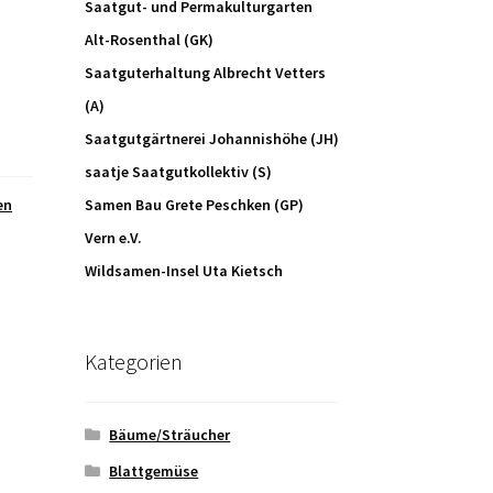
Saatgut- und Permakulturgarten
Alt-Rosenthal (GK)
Saatguterhaltung Albrecht Vetters
(A)
Saatgutgärtnerei Johannishöhe (JH)
saatje Saatgutkollektiv (S)
en
Samen Bau Grete Peschken (GP)
Vern e.V.
Wildsamen-Insel Uta Kietsch
Kategorien
Bäume/Sträucher
Blattgemüse