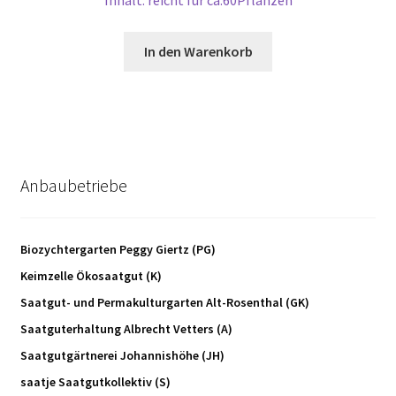
Inhalt: reicht für ca.60Pflanzen
In den Warenkorb
Anbaubetriebe
Biozychtergarten Peggy Giertz (PG)
Keimzelle Ökosaatgut (K)
Saatgut- und Permakulturgarten Alt-Rosenthal (GK)
Saatguterhaltung Albrecht Vetters (A)
Saatgutgärtnerei Johannishöhe (JH)
saatje Saatgutkollektiv (S)