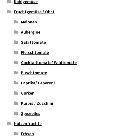
Kohlgemüse
Fruchtgemüse / Obst
Melonen
Aubergine
Salattomate
Fleischtomate
Cocktailtomate/ Wildtomate
Buschtomate
Paprika/ Peperoni
Gurken
Kürbis / Zucchini
Spezielles
Hülsenfrüchte
Erbsen