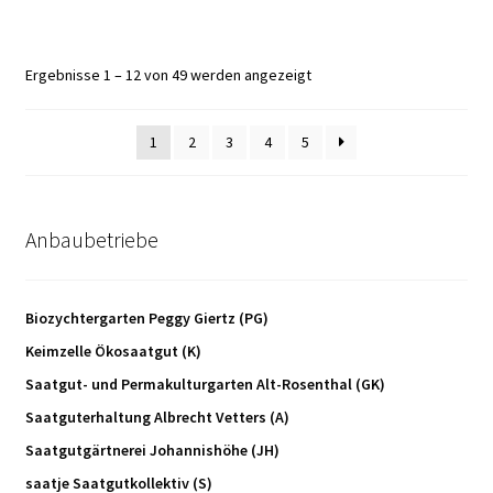
Ergebnisse 1 – 12 von 49 werden angezeigt
1
2
3
4
5
Anbaubetriebe
Biozychtergarten Peggy Giertz (PG)
Keimzelle Ökosaatgut (K)
Saatgut- und Permakulturgarten Alt-Rosenthal (GK)
Saatguterhaltung Albrecht Vetters (A)
Saatgutgärtnerei Johannishöhe (JH)
saatje Saatgutkollektiv (S)