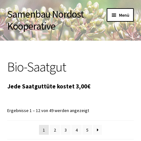
Samenbau Nordost
Zur
Zum
Menü
Navigation
Inhalt
Kooperative
springen
springen
Startseite
Untermen
Bio-Saatgut
Über uns
öffnen
Shop
Warenkorb
Ergebnisse 1 – 12 von 49 werden angezeigt
Kasse
1
2
3
4
5
Kontakt