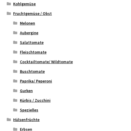
Kohlgemüse
Fruchtgemüse / Obst
Melonen
Aubergine
Salattomate
Fleischtomate
Cocktailtomate/ Wildtomate
Buschtomate
Paprika/ Peperoni
Gurken
Kürbis / Zucchini
Spezielles
Hülsenfrüchte
Erbsen