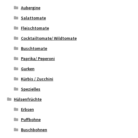
Aubergine
Salattomate
Fleischtomate
Cocktailtomate/ Wildtomate
Buschtomate
Paprika/ Peperoni
Gurken
Kürbis / Zucchini
Spezielles
Hülsenfrüchte
Erbsen
Puffbohne
Buschbohnen