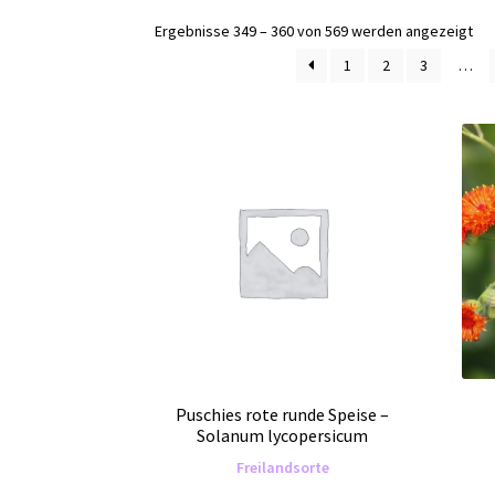
Ergebnisse 349 – 360 von 569 werden angezeigt
1
2
3
…
Puschies rote runde Speise –
Solanum lycopersicum
Freilandsorte