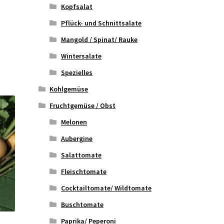
Kopfsalat
Pflück- und Schnittsalate
Mangold / Spinat/ Rauke
Wintersalate
Spezielles
Kohlgemüse
Fruchtgemüse / Obst
Melonen
Aubergine
Salattomate
Fleischtomate
Cocktailtomate/ Wildtomate
Buschtomate
Paprika/ Peperoni