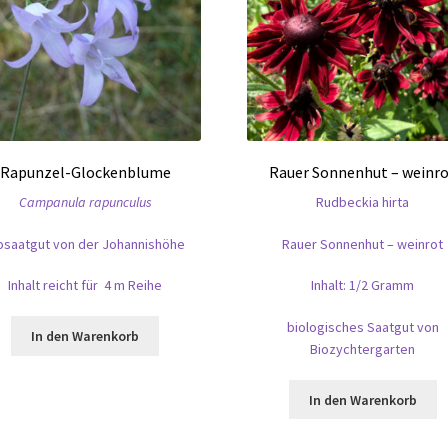
Rapunzel-Glockenblume
Rauer Sonnenhut – weinr
Campanula rapunculus
Rudbeckia hirta
osaatgut von der Johannishöhe
Rauer Sonnenhut – weinrot
Inhalt reicht für 4 m Reihe
Inhalt: 1/2 Gramm
biologisches Saatgut von
In den Warenkorb
Biozychtergarten
In den Warenkorb