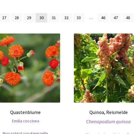
27
28
29
30
31
32
33
…
46
47
48
Quastenblume
Quinoa, Reismelde
Emilia coccinea
Chenopodium quinoa
Biosaatgut von Keimzelle