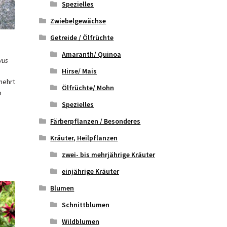
Spezielles
Zwiebelgewächse
Getreide / Ölfrüchte
Amaranth/ Quinoa
vus
Hirse/ Mais
mehrt
Ölfrüchte/ Mohn
m
Spezielles
Färberpflanzen / Besonderes
Kräuter, Heilpflanzen
zwei- bis mehrjährige Kräuter
einjährige Kräuter
Blumen
Schnittblumen
Wildblumen