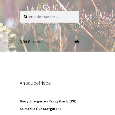
Suche
Suchen
nach:
0,00
€
0 Artikel
Anbaubetriebe
Biozychtergarten Peggy Giertz (PG)
Keimzelle Ökosaatgut (K)