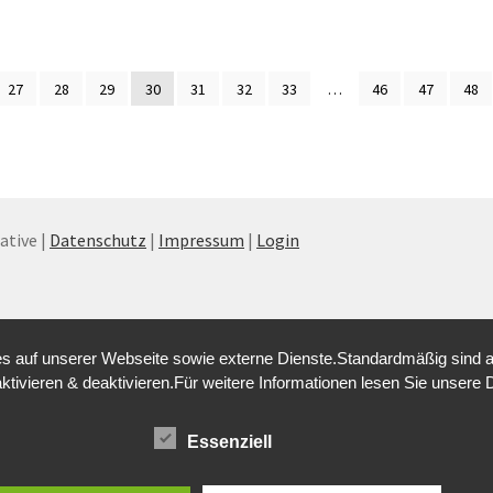
27
28
29
30
31
32
33
…
46
47
48
tive |
Datenschutz
|
Impressum
|
Login
 auf unserer Webseite sowie externe Dienste.Standardmäßig sind alle
aktivieren & deaktivieren.Für weitere Informationen lesen Sie unse
Essenziell