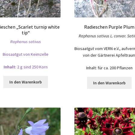
ieschen „Scarlet turnip white
Radieschen Purple Plum
tip“
Raphanus sativus L. convar. Sati
Raphanus sativus
Biosaatgut vom VERN e.V., aufver
Biosaatgut von Keimzelle
von der Gärtnerei Apfeltrau
Inhalt:
2 g sind 250 Korn
Inhalt: für ca. 200 Pflanzen
In den Warenkorb
In den Warenkorb