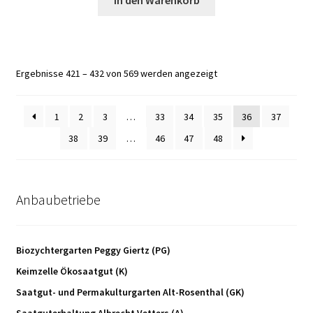
Ergebnisse 421 – 432 von 569 werden angezeigt
1
2
3
…
33
34
35
36
37
38
39
…
46
47
48
Anbaubetriebe
Biozychtergarten Peggy Giertz (PG)
Keimzelle Ökosaatgut (K)
Saatgut- und Permakulturgarten Alt-Rosenthal (GK)