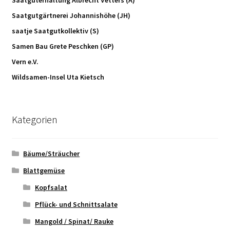
Saatguterhaltung Albrecht Vetters (A)
Saatgutgärtnerei Johannishöhe (JH)
saatje Saatgutkollektiv (S)
Samen Bau Grete Peschken (GP)
Vern e.V.
Wildsamen-Insel Uta Kietsch
Kategorien
Bäume/Sträucher
Blattgemüse
Kopfsalat
Pflück- und Schnittsalate
Mangold / Spinat/ Rauke